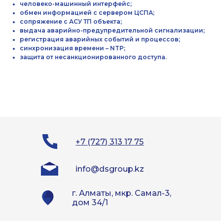
человеко-машинный интерфейс;
Отправить
обмен информацией с сервером ЦСПА;
сопряжение с АСУ ТП объекта;
выдача аварийно-предупредительной сигнализации;
регистрация аварийных событий и процессов;
синхронизация времени – NTP;
защита от несанкционированного доступа.
+7 (727) 313 17 75
info@dsgroup.kz
г. Алматы, мкр. Самал-3,
дом 34/1