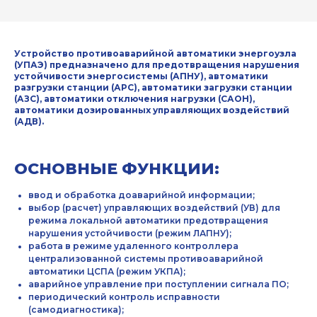
Устройство противоаварийной автоматики энергоузла
ОБРАТНАЯ СВЯЗЬ
(УПАЭ) предназначено для предотвращения нарушения
устойчивости энергосистемы (АПНУ), автоматики
разгрузки станции (АРС), автоматики загрузки станции
(АЗС), автоматики отключения нагрузки (САОН),
автоматики дозированных управляющих воздействий
(АДВ).
ОСНОВНЫЕ ФУНКЦИИ:
ввод и обработка доаварийной информации;
Защита от автоматических
выбор (расчет) управляющих воздействий (УВ) для
сообщений
режима локальной автоматики предотвращения
нарушения устойчивости (режим ЛАПНУ);
Введите слово на картинке
*
работа в режиме удаленного контроллера
централизованной системы противоаварийной
автоматики ЦСПА (режим УКПА);
аварийное управление при поступлении сигнала ПО;
периодический контроль исправности
(самодиагностика);