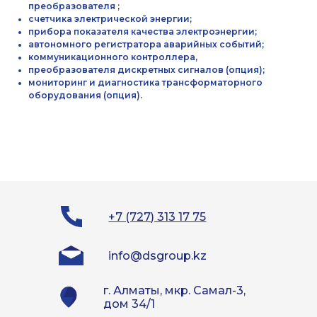
преобразователя ;
счетчика электрической энергии;
Отправить
прибора показателя качества электроэнергии;
автономного регистратора аварийных событий;
коммуникационного контроллера,
преобразователя дискретных сигналов (опция);
мониторинг и диагностика трансформаторного
оборудования (опция).
+7 (727) 313 17 75
info@dsgroup.kz
г. Алматы, мкр. Самал-3,
дом 34/1