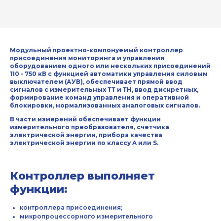
ОБРАТНАЯ СВЯЗЬ
Модульный проектно-компонуемый контроллер
присоединения мониторинга и управления
оборудованием одного или нескольких присоединений
110 - 750 кВ с функцией автоматики управления силовым
выключателем (АУВ), обеспечивает прямой ввод
сигналов с измерительных ТТ и ТН, ввод дискретных,
формирование команд управления и оперативной
блокировки, нормализованных аналоговых сигналов.
В части измерений обеспечивает функции
измерительного преобразователя, счетчика
электрической энергии, прибора качества
электрической энергии по классу A или S.
Защита от автоматических
сообщений
Контроллер выполняет
Введите слово на картинке
*
функции:
контроллера присоединения;
микропроцессорного измерительного